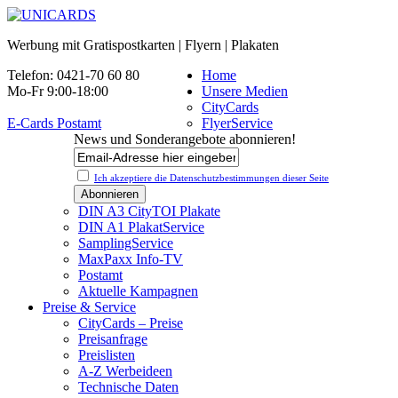
Werbung mit Gratispostkarten | Flyern | Plakaten
Telefon: 0421-70 60 80
Home
Mo-Fr 9:00-18:00
Unsere Medien
CityCards
E-Cards Postamt
FlyerService
News und Sonderangebote abonnieren!
Ich akzeptiere die Datenschutz­bestimmungen dieser Seite
DIN A3 CityTOI Plakate
DIN A1 PlakatService
SamplingService
MaxPaxx Info-TV
Postamt
Aktuelle Kampagnen
Preise & Service
CityCards – Preise
Preisanfrage
Preislisten
A-Z Werbeideen
Technische Daten