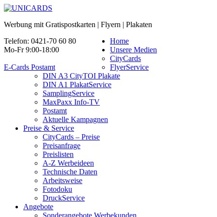
Werbung mit Gratispostkarten | Flyern | Plakaten
Telefon: 0421-70 60 80
Home
Mo-Fr 9:00-18:00
Unsere Medien
CityCards
E-Cards Postamt
FlyerService
DIN A3 CityTOI Plakate
DIN A1 PlakatService
SamplingService
MaxPaxx Info-TV
Postamt
Aktuelle Kampagnen
Preise & Service
CityCards – Preise
Preisanfrage
Preislisten
A-Z Werbeideen
Technische Daten
Arbeitsweise
Fotodoku
DruckService
Angebote
Sonderangebote Werbekunden