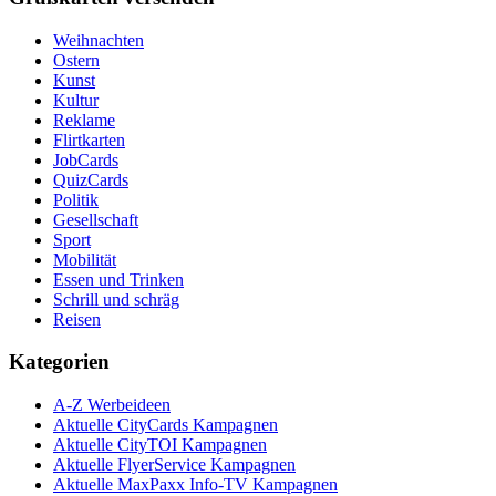
Weihnachten
Ostern
Kunst
Kultur
Reklame
Flirtkarten
JobCards
QuizCards
Politik
Gesellschaft
Sport
Mobilität
Essen und Trinken
Schrill und schräg
Reisen
Kategorien
A-Z Werbeideen
Aktuelle CityCards Kampagnen
Aktuelle CityTOI Kampagnen
Aktuelle FlyerService Kampagnen
Aktuelle MaxPaxx Info-TV Kampagnen