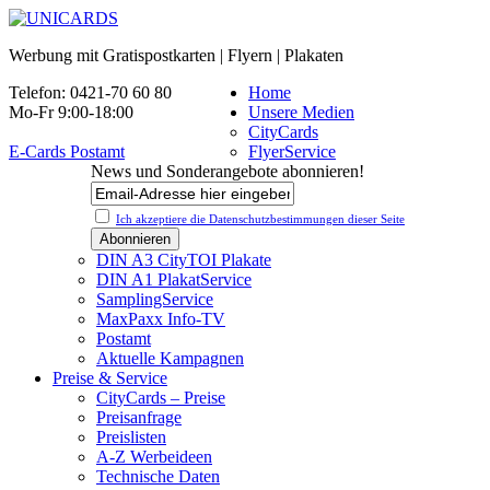
Werbung mit Gratispostkarten | Flyern | Plakaten
Telefon: 0421-70 60 80
Home
Mo-Fr 9:00-18:00
Unsere Medien
CityCards
E-Cards Postamt
FlyerService
News und Sonderangebote abonnieren!
Ich akzeptiere die Datenschutz­bestimmungen dieser Seite
DIN A3 CityTOI Plakate
DIN A1 PlakatService
SamplingService
MaxPaxx Info-TV
Postamt
Aktuelle Kampagnen
Preise & Service
CityCards – Preise
Preisanfrage
Preislisten
A-Z Werbeideen
Technische Daten