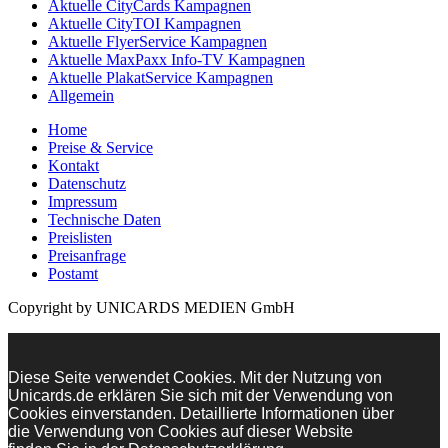
Aktuelle CityCards Kampagnen
Aktuelle CityTOI Kampagnen
Aktuelle FlyerService Kampagnen
Aktuelle MaxPaxx Info-TV Kampagnen
Aktuelle PlakatService Kampagnen
Allgemein
Home
Preise & Service
Kontakt
Datenschutz
Impressum
Technische Daten
Preislisten
Preisanfrage
Postamt
Copyright by UNICARDS MEDIEN GmbH
Diese Seite verwendet Cookies. Mit der Nutzung von
Unicards.de erklären Sie sich mit der Verwendung von
Cookies einverstanden. Detaillierte Informationen über
die Verwendung von Cookies auf dieser Website