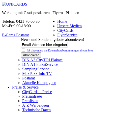
Werbung mit Gratispostkarten | Flyern | Plakaten
Telefon: 0421-70 60 80
Home
Mo-Fr 9:00-18:00
Unsere Medien
CityCards
E-Cards Postamt
FlyerService
News und Sonderangebote abonnieren!
Ich akzeptiere die Datenschutz­bestimmungen dieser Seite
DIN A3 CityTOI Plakate
DIN A1 PlakatService
SamplingService
MaxPaxx Info-TV
Postamt
Aktuelle Kampagnen
Preise & Service
CityCards – Preise
Preisanfrage
Preislisten
A-Z Werbeideen
Technische Daten