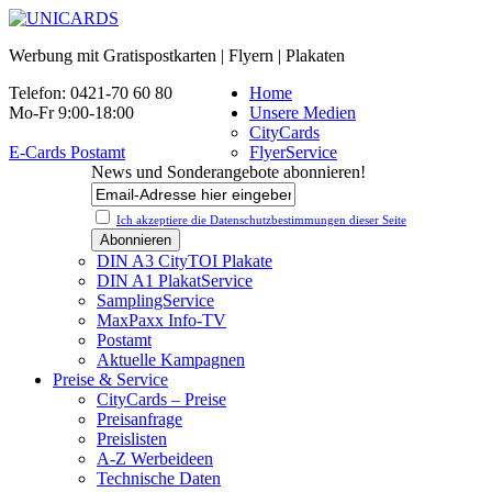
Werbung mit Gratispostkarten | Flyern | Plakaten
Telefon: 0421-70 60 80
Home
Mo-Fr 9:00-18:00
Unsere Medien
CityCards
E-Cards Postamt
FlyerService
News und Sonderangebote abonnieren!
Ich akzeptiere die Datenschutz­bestimmungen dieser Seite
DIN A3 CityTOI Plakate
DIN A1 PlakatService
SamplingService
MaxPaxx Info-TV
Postamt
Aktuelle Kampagnen
Preise & Service
CityCards – Preise
Preisanfrage
Preislisten
A-Z Werbeideen
Technische Daten