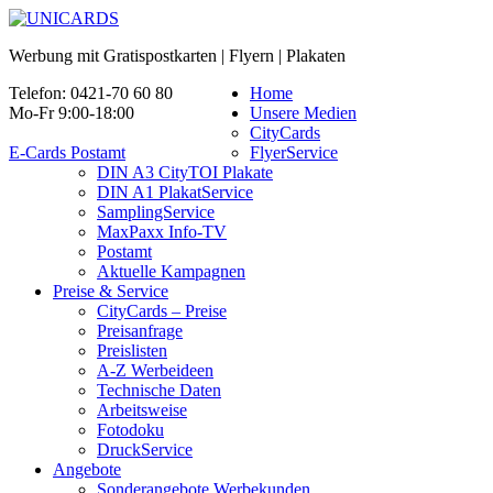
Werbung mit Gratispostkarten | Flyern | Plakaten
Telefon: 0421-70 60 80
Home
Mo-Fr 9:00-18:00
Unsere Medien
CityCards
E-Cards Postamt
FlyerService
DIN A3 CityTOI Plakate
DIN A1 PlakatService
SamplingService
MaxPaxx Info-TV
Postamt
Aktuelle Kampagnen
Preise & Service
CityCards – Preise
Preisanfrage
Preislisten
A-Z Werbeideen
Technische Daten
Arbeitsweise
Fotodoku
DruckService
Angebote
Sonderangebote Werbekunden