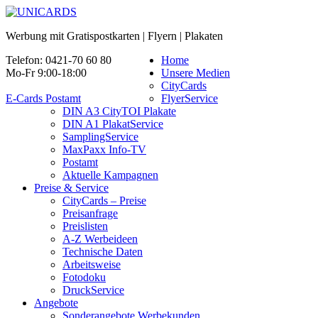
Werbung mit Gratispostkarten | Flyern | Plakaten
Telefon: 0421-70 60 80
Home
Mo-Fr 9:00-18:00
Unsere Medien
CityCards
E-Cards Postamt
FlyerService
DIN A3 CityTOI Plakate
DIN A1 PlakatService
SamplingService
MaxPaxx Info-TV
Postamt
Aktuelle Kampagnen
Preise & Service
CityCards – Preise
Preisanfrage
Preislisten
A-Z Werbeideen
Technische Daten
Arbeitsweise
Fotodoku
DruckService
Angebote
Sonderangebote Werbekunden