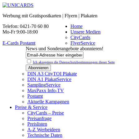
Werbung mit Gratispostkarten | Flyern | Plakaten
Telefon: 0421-70 60 80
Home
Mo-Fr 9:00-18:00
Unsere Medien
CityCards
E-Cards Postamt
FlyerService
News und Sonderangebote abonnieren!
Ich akzeptiere die Datenschutz­bestimmungen dieser Seite
DIN A3 CityTOI Plakate
DIN A1 PlakatService
SamplingService
MaxPaxx Info-TV
Postamt
Aktuelle Kampagnen
Preise & Service
CityCards – Preise
Preisanfrage
Preislisten
A-Z Werbeideen
Technische Daten