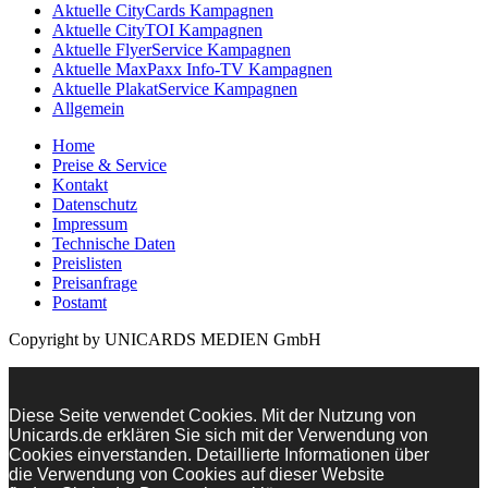
Aktuelle CityCards Kampagnen
Aktuelle CityTOI Kampagnen
Aktuelle FlyerService Kampagnen
Aktuelle MaxPaxx Info-TV Kampagnen
Aktuelle PlakatService Kampagnen
Allgemein
Home
Preise & Service
Kontakt
Datenschutz
Impressum
Technische Daten
Preislisten
Preisanfrage
Postamt
Copyright by UNICARDS MEDIEN GmbH
Diese Seite verwendet Cookies. Mit der Nutzung von
Unicards.de erklären Sie sich mit der Verwendung von
Cookies einverstanden. Detaillierte Informationen über
die Verwendung von Cookies auf dieser Website