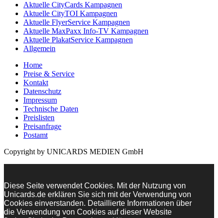
Aktuelle CityCards Kampagnen
Aktuelle CityTOI Kampagnen
Aktuelle FlyerService Kampagnen
Aktuelle MaxPaxx Info-TV Kampagnen
Aktuelle PlakatService Kampagnen
Allgemein
Home
Preise & Service
Kontakt
Datenschutz
Impressum
Technische Daten
Preislisten
Preisanfrage
Postamt
Copyright by UNICARDS MEDIEN GmbH
Diese Seite verwendet Cookies. Mit der Nutzung von
Unicards.de erklären Sie sich mit der Verwendung von
Cookies einverstanden. Detaillierte Informationen über
die Verwendung von Cookies auf dieser Website