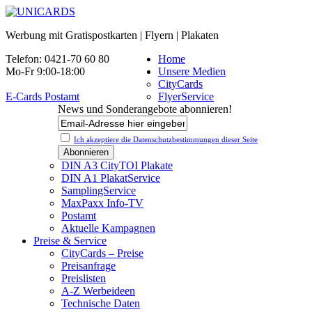
Werbung mit Gratispostkarten | Flyern | Plakaten
Telefon: 0421-70 60 80
Home
Mo-Fr 9:00-18:00
Unsere Medien
CityCards
E-Cards Postamt
FlyerService
News und Sonderangebote abonnieren!
Ich akzeptiere die Datenschutz­bestimmungen dieser Seite
DIN A3 CityTOI Plakate
DIN A1 PlakatService
SamplingService
MaxPaxx Info-TV
Postamt
Aktuelle Kampagnen
Preise & Service
CityCards – Preise
Preisanfrage
Preislisten
A-Z Werbeideen
Technische Daten