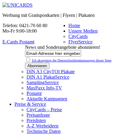
Werbung mit Gratispostkarten | Flyern | Plakaten
Telefon: 0421-70 60 80
Home
Mo-Fr 9:00-18:00
Unsere Medien
CityCards
E-Cards Postamt
FlyerService
News und Sonderangebote abonnieren!
Ich akzeptiere die Datenschutz­bestimmungen dieser Seite
DIN A3 CityTOI Plakate
DIN A1 PlakatService
SamplingService
MaxPaxx Info-TV
Postamt
Aktuelle Kampagnen
Preise & Service
CityCards – Preise
Preisanfrage
Preislisten
A-Z Werbeideen
Technische Daten