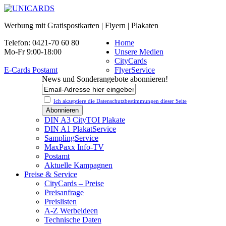
Werbung mit Gratispostkarten | Flyern | Plakaten
Telefon: 0421-70 60 80
Home
Mo-Fr 9:00-18:00
Unsere Medien
CityCards
E-Cards Postamt
FlyerService
News und Sonderangebote abonnieren!
Ich akzeptiere die Datenschutz­bestimmungen dieser Seite
DIN A3 CityTOI Plakate
DIN A1 PlakatService
SamplingService
MaxPaxx Info-TV
Postamt
Aktuelle Kampagnen
Preise & Service
CityCards – Preise
Preisanfrage
Preislisten
A-Z Werbeideen
Technische Daten