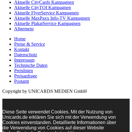
Aktuelle CityCards Kampagnen
Aktuelle CityTOI Kampagnen
Aktuelle FlyerService Kampagnen
Aktuelle MaxPaxx Info-TV Kampagnen
Aktuelle PlakatService Kampagnen
Allgemein
Home
Preise & Service
Kontakt
Datenschutz
Impressum
Technische Daten
Preislisten
Preisanfrage
Postamt
Copyright by UNICARDS MEDIEN GmbH
Diese Seite verwendet Cookies. Mit der Nutzung von
Unicards.de erklären Sie sich mit der Verwendung von
Cookies einverstanden. Detaillierte Informationen über
die Verwendung von Cookies auf dieser Website