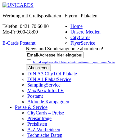
Werbung mit Gratispostkarten | Flyern | Plakaten
Telefon: 0421-70 60 80
Home
Mo-Fr 9:00-18:00
Unsere Medien
CityCards
E-Cards Postamt
FlyerService
News und Sonderangebote abonnieren!
Ich akzeptiere die Datenschutz­bestimmungen dieser Seite
DIN A3 CityTOI Plakate
DIN A1 PlakatService
SamplingService
MaxPaxx Info-TV
Postamt
Aktuelle Kampagnen
Preise & Service
CityCards – Preise
Preisanfrage
Preislisten
A-Z Werbeideen
Technische Daten