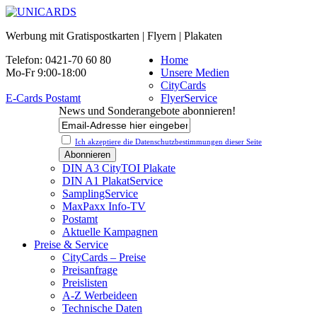
Werbung mit Gratispostkarten | Flyern | Plakaten
Telefon: 0421-70 60 80
Home
Mo-Fr 9:00-18:00
Unsere Medien
CityCards
E-Cards Postamt
FlyerService
News und Sonderangebote abonnieren!
Ich akzeptiere die Datenschutz­bestimmungen dieser Seite
DIN A3 CityTOI Plakate
DIN A1 PlakatService
SamplingService
MaxPaxx Info-TV
Postamt
Aktuelle Kampagnen
Preise & Service
CityCards – Preise
Preisanfrage
Preislisten
A-Z Werbeideen
Technische Daten