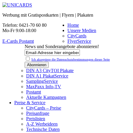
Werbung mit Gratispostkarten | Flyern | Plakaten
Telefon: 0421-70 60 80
Home
Mo-Fr 9:00-18:00
Unsere Medien
CityCards
E-Cards Postamt
FlyerService
News und Sonderangebote abonnieren!
Ich akzeptiere die Datenschutz­bestimmungen dieser Seite
DIN A3 CityTOI Plakate
DIN A1 PlakatService
SamplingService
MaxPaxx Info-TV
Postamt
Aktuelle Kampagnen
Preise & Service
CityCards – Preise
Preisanfrage
Preislisten
A-Z Werbeideen
Technische Daten