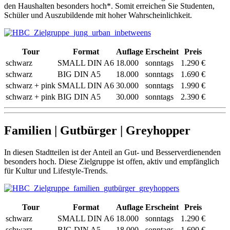
den Haushalten besonders hoch*. Somit erreichen Sie Studenten,
Schüler und Auszubildende mit hoher Wahrscheinlichkeit.
Tour
Format
Auflage
Erscheint
Preis
schwarz
SMALL DIN A6
18.000
sonntags
1.290 €
schwarz
BIG DIN A5
18.000
sonntags
1.690 €
schwarz + pink
SMALL DIN A6
30.000
sonntags
1.990 €
schwarz + pink
BIG DIN A5
30.000
sonntags
2.390 €
Familien | Gutbürger | Greyhopper
In diesen Stadtteilen ist der Anteil an Gut- und Besserverdienenden
besonders hoch. Diese Zielgruppe ist offen, aktiv und empfänglich
für Kultur und Lifestyle-Trends.
Tour
Format
Auflage
Erscheint
Preis
schwarz
SMALL DIN A6
18.000
sonntags
1.290 €
schwarz
BIG DIN A5
18.000
sonntags
1.690 €