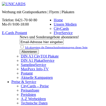
Werbung mit Gratispostkarten | Flyern | Plakaten
Telefon: 0421-70 60 80
Home
Mo-Fr 9:00-18:00
Unsere Medien
CityCards
E-Cards Postamt
FlyerService
News und Sonderangebote abonnieren!
Ich akzeptiere die Datenschutz­bestimmungen dieser Seite
DIN A3 CityTOI Plakate
DIN A1 PlakatService
SamplingService
MaxPaxx Info-TV
Postamt
Aktuelle Kampagnen
Preise & Service
CityCards – Preise
Preisanfrage
Preislisten
A-Z Werbeideen
Technische Daten