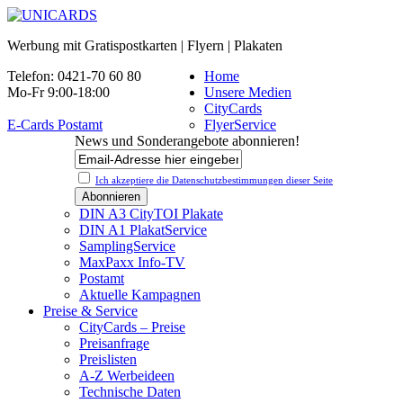
Werbung mit Gratispostkarten | Flyern | Plakaten
Telefon: 0421-70 60 80
Home
Mo-Fr 9:00-18:00
Unsere Medien
CityCards
E-Cards Postamt
FlyerService
News und Sonderangebote abonnieren!
Ich akzeptiere die Datenschutz­bestimmungen dieser Seite
DIN A3 CityTOI Plakate
DIN A1 PlakatService
SamplingService
MaxPaxx Info-TV
Postamt
Aktuelle Kampagnen
Preise & Service
CityCards – Preise
Preisanfrage
Preislisten
A-Z Werbeideen
Technische Daten