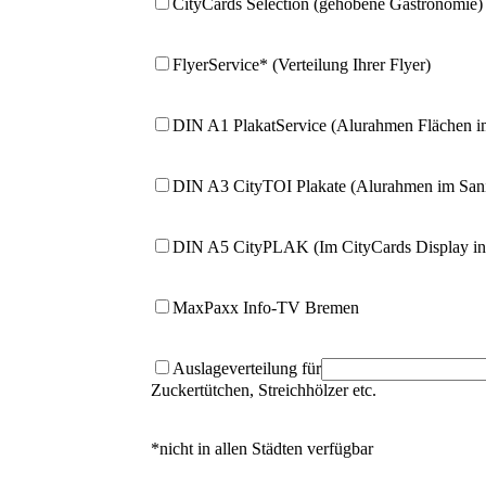
CityCards Selection (gehobene Gastronomie)
FlyerService* (Verteilung Ihrer Flyer)
DIN A1 PlakatService (Alurahmen Flächen im
DIN A3 CityTOI Plakate (Alurahmen im Sanit
DIN A5 CityPLAK (Im CityCards Display inte
MaxPaxx Info-TV Bremen
Auslageverteilung für
Zuckertütchen, Streichhölzer etc.
*nicht in allen Städten verfügbar