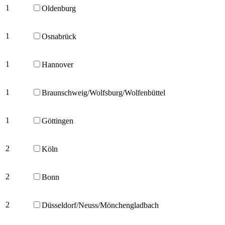
1
Oldenburg
1
Osnabrück
1
Hannover
1
Braunschweig/Wolfsburg/Wolfenbüttel
1
Göttingen
2
Köln
2
Bonn
2
Düsseldorf/Neuss/Mönchengladbach