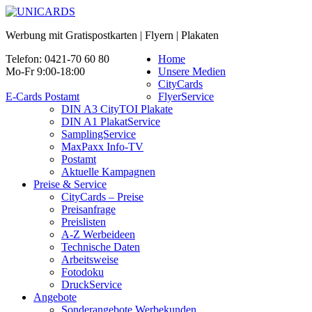
Werbung mit Gratispostkarten | Flyern | Plakaten
Telefon: 0421-70 60 80
Home
Mo-Fr 9:00-18:00
Unsere Medien
CityCards
E-Cards Postamt
FlyerService
DIN A3 CityTOI Plakate
DIN A1 PlakatService
SamplingService
MaxPaxx Info-TV
Postamt
Aktuelle Kampagnen
Preise & Service
CityCards – Preise
Preisanfrage
Preislisten
A-Z Werbeideen
Technische Daten
Arbeitsweise
Fotodoku
DruckService
Angebote
Sonderangebote Werbekunden