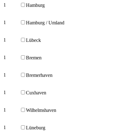
1
Hamburg
1
Hamburg / Umland
1
Lübeck
1
Bremen
1
Bremerhaven
1
Cuxhaven
1
Wilhelmshaven
1
Lüneburg