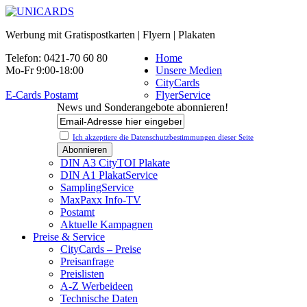
Werbung mit Gratispostkarten | Flyern | Plakaten
Telefon: 0421-70 60 80
Home
Mo-Fr 9:00-18:00
Unsere Medien
CityCards
E-Cards Postamt
FlyerService
News und Sonderangebote abonnieren!
Ich akzeptiere die Datenschutz­bestimmungen dieser Seite
DIN A3 CityTOI Plakate
DIN A1 PlakatService
SamplingService
MaxPaxx Info-TV
Postamt
Aktuelle Kampagnen
Preise & Service
CityCards – Preise
Preisanfrage
Preislisten
A-Z Werbeideen
Technische Daten