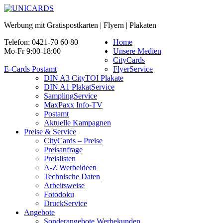
Werbung mit Gratispostkarten | Flyern | Plakaten
Telefon: 0421-70 60 80
Home
Mo-Fr 9:00-18:00
Unsere Medien
CityCards
E-Cards Postamt
FlyerService
DIN A3 CityTOI Plakate
DIN A1 PlakatService
SamplingService
MaxPaxx Info-TV
Postamt
Aktuelle Kampagnen
Preise & Service
CityCards – Preise
Preisanfrage
Preislisten
A-Z Werbeideen
Technische Daten
Arbeitsweise
Fotodoku
DruckService
Angebote
Sonderangebote Werbekunden