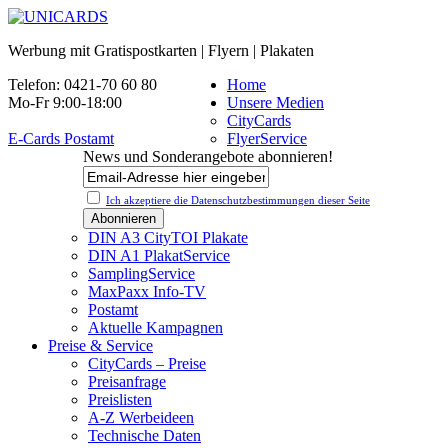
Werbung mit Gratispostkarten | Flyern | Plakaten
Telefon: 0421-70 60 80
Home
Mo-Fr 9:00-18:00
Unsere Medien
CityCards
E-Cards Postamt
FlyerService
News und Sonderangebote abonnieren!
Ich akzeptiere die Datenschutz­bestimmungen dieser Seite
DIN A3 CityTOI Plakate
DIN A1 PlakatService
SamplingService
MaxPaxx Info-TV
Postamt
Aktuelle Kampagnen
Preise & Service
CityCards – Preise
Preisanfrage
Preislisten
A-Z Werbeideen
Technische Daten