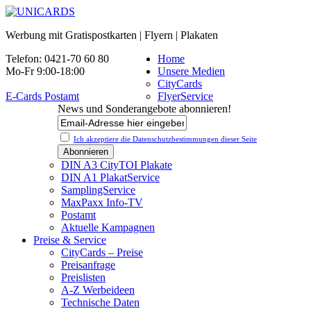
Werbung mit Gratispostkarten | Flyern | Plakaten
Telefon: 0421-70 60 80
Home
Mo-Fr 9:00-18:00
Unsere Medien
CityCards
E-Cards Postamt
FlyerService
News und Sonderangebote abonnieren!
Ich akzeptiere die Datenschutz­bestimmungen dieser Seite
DIN A3 CityTOI Plakate
DIN A1 PlakatService
SamplingService
MaxPaxx Info-TV
Postamt
Aktuelle Kampagnen
Preise & Service
CityCards – Preise
Preisanfrage
Preislisten
A-Z Werbeideen
Technische Daten