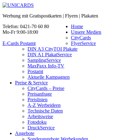
Werbung mit Gratispostkarten | Flyern | Plakaten
Telefon: 0421-70 60 80
Home
Mo-Fr 9:00-18:00
Unsere Medien
CityCards
E-Cards Postamt
FlyerService
DIN A3 CityTOI Plakate
DIN A1 PlakatService
SamplingService
MaxPaxx Info-TV
Postamt
Aktuelle Kampagnen
Preise & Service
CityCards – Preise
Preisanfrage
Preislisten
A-Z Werbeideen
Technische Daten
Arbeitsweise
Fotodoku
DruckService
Angebote
Sonderangebote Werbekunden