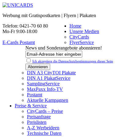
Werbung mit Gratispostkarten | Flyern | Plakaten
Telefon: 0421-70 60 80
Home
Mo-Fr 9:00-18:00
Unsere Medien
CityCards
E-Cards Postamt
FlyerService
News und Sonderangebote abonnieren!
Ich akzeptiere die Datenschutz­bestimmungen dieser Seite
DIN A3 CityTOI Plakate
DIN A1 PlakatService
SamplingService
MaxPaxx Info-TV
Postamt
Aktuelle Kampagnen
Preise & Service
CityCards – Preise
Preisanfrage
Preislisten
A-Z Werbeideen
Technische Daten