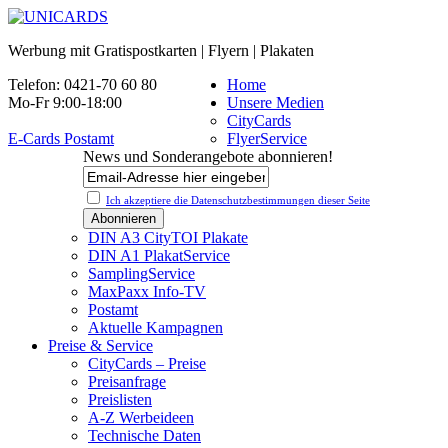
Werbung mit Gratispostkarten | Flyern | Plakaten
Telefon: 0421-70 60 80
Home
Mo-Fr 9:00-18:00
Unsere Medien
CityCards
E-Cards Postamt
FlyerService
News und Sonderangebote abonnieren!
Ich akzeptiere die Datenschutz­bestimmungen dieser Seite
DIN A3 CityTOI Plakate
DIN A1 PlakatService
SamplingService
MaxPaxx Info-TV
Postamt
Aktuelle Kampagnen
Preise & Service
CityCards – Preise
Preisanfrage
Preislisten
A-Z Werbeideen
Technische Daten