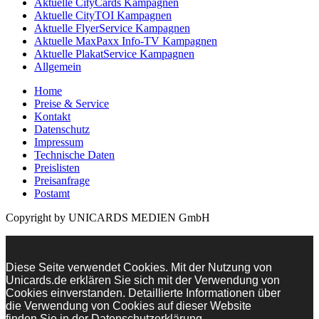
Aktuelle CityCards Kampagnen
Aktuelle CityTOI Kampagnen
Aktuelle FlyerService Kampagnen
Aktuelle MaxPaxx Info-TV Kampagnen
Aktuelle PlakatService Kampagnen
Allgemein
Home
Preise & Service
Kontakt
Datenschutz
Impressum
Technische Daten
Preislisten
Preisanfrage
Postamt
Copyright by UNICARDS MEDIEN GmbH
Diese Seite verwendet Cookies. Mit der Nutzung von
Unicards.de erklären Sie sich mit der Verwendung von
Cookies einverstanden. Detaillierte Informationen über
die Verwendung von Cookies auf dieser Website
finden Sie in der Datenschutzerklärung.