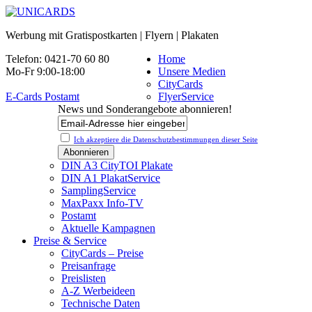
Werbung mit Gratispostkarten | Flyern | Plakaten
Telefon: 0421-70 60 80
Home
Mo-Fr 9:00-18:00
Unsere Medien
CityCards
E-Cards Postamt
FlyerService
News und Sonderangebote abonnieren!
Ich akzeptiere die Datenschutz­bestimmungen dieser Seite
DIN A3 CityTOI Plakate
DIN A1 PlakatService
SamplingService
MaxPaxx Info-TV
Postamt
Aktuelle Kampagnen
Preise & Service
CityCards – Preise
Preisanfrage
Preislisten
A-Z Werbeideen
Technische Daten