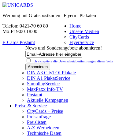
Werbung mit Gratispostkarten | Flyern | Plakaten
Telefon: 0421-70 60 80
Home
Mo-Fr 9:00-18:00
Unsere Medien
CityCards
E-Cards Postamt
FlyerService
News und Sonderangebote abonnieren!
Ich akzeptiere die Datenschutz­bestimmungen dieser Seite
DIN A3 CityTOI Plakate
DIN A1 PlakatService
SamplingService
MaxPaxx Info-TV
Postamt
Aktuelle Kampagnen
Preise & Service
CityCards – Preise
Preisanfrage
Preislisten
A-Z Werbeideen
Technische Daten