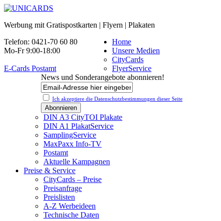
Werbung mit Gratispostkarten | Flyern | Plakaten
Telefon: 0421-70 60 80
Home
Mo-Fr 9:00-18:00
Unsere Medien
CityCards
E-Cards Postamt
FlyerService
News und Sonderangebote abonnieren!
Ich akzeptiere die Datenschutz­bestimmungen dieser Seite
DIN A3 CityTOI Plakate
DIN A1 PlakatService
SamplingService
MaxPaxx Info-TV
Postamt
Aktuelle Kampagnen
Preise & Service
CityCards – Preise
Preisanfrage
Preislisten
A-Z Werbeideen
Technische Daten