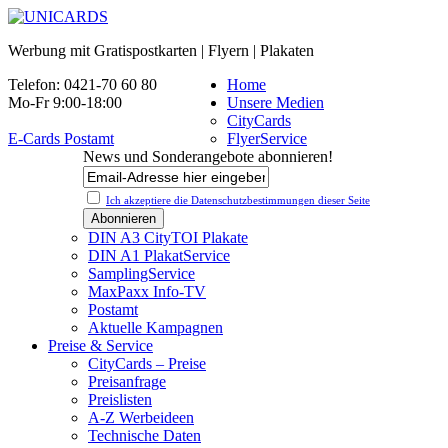
Werbung mit Gratispostkarten | Flyern | Plakaten
Telefon: 0421-70 60 80
Home
Mo-Fr 9:00-18:00
Unsere Medien
CityCards
E-Cards Postamt
FlyerService
News und Sonderangebote abonnieren!
Ich akzeptiere die Datenschutz­bestimmungen dieser Seite
DIN A3 CityTOI Plakate
DIN A1 PlakatService
SamplingService
MaxPaxx Info-TV
Postamt
Aktuelle Kampagnen
Preise & Service
CityCards – Preise
Preisanfrage
Preislisten
A-Z Werbeideen
Technische Daten