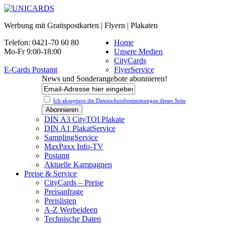
Werbung mit Gratispostkarten | Flyern | Plakaten
Telefon: 0421-70 60 80
Home
Mo-Fr 9:00-18:00
Unsere Medien
CityCards
E-Cards Postamt
FlyerService
News und Sonderangebote abonnieren!
Ich akzeptiere die Datenschutz­bestimmungen dieser Seite
DIN A3 CityTOI Plakate
DIN A1 PlakatService
SamplingService
MaxPaxx Info-TV
Postamt
Aktuelle Kampagnen
Preise & Service
CityCards – Preise
Preisanfrage
Preislisten
A-Z Werbeideen
Technische Daten