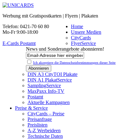
Werbung mit Gratispostkarten | Flyern | Plakaten
Telefon: 0421-70 60 80
Home
Mo-Fr 9:00-18:00
Unsere Medien
CityCards
E-Cards Postamt
FlyerService
News und Sonderangebote abonnieren!
Ich akzeptiere die Datenschutz­bestimmungen dieser Seite
DIN A3 CityTOI Plakate
DIN A1 PlakatService
SamplingService
MaxPaxx Info-TV
Postamt
Aktuelle Kampagnen
Preise & Service
CityCards – Preise
Preisanfrage
Preislisten
A-Z Werbeideen
Technische Daten