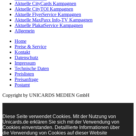
Aktuelle CityCards Kampagnen
Aktuelle CityTOI Kampagnen
Aktuelle FlyerService Kampagnen
Aktuelle MaxPaxx Info-TV Kampagnen
Aktuelle PlakatService Kampagnen
Allgemein
Home
Preise & Service
Kontakt
Datenschutz
Impressum
Technische Daten
Preislisten
Preisanfrage
Postamt
Copyright by UNICARDS MEDIEN GmbH
Diese Seite verwendet Cookies. Mit der Nutzung von
Unicards.de erklären Sie sich mit der Verwendung von
Cookies einverstanden. Detaillierte Informationen über
die Verwendung von Cookies auf dieser Website