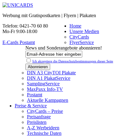
Werbung mit Gratispostkarten | Flyern | Plakaten
Telefon: 0421-70 60 80
Home
Mo-Fr 9:00-18:00
Unsere Medien
CityCards
E-Cards Postamt
FlyerService
News und Sonderangebote abonnieren!
Ich akzeptiere die Datenschutz­bestimmungen dieser Seite
DIN A3 CityTOI Plakate
DIN A1 PlakatService
SamplingService
MaxPaxx Info-TV
Postamt
Aktuelle Kampagnen
Preise & Service
CityCards – Preise
Preisanfrage
Preislisten
A-Z Werbeideen
Technische Daten