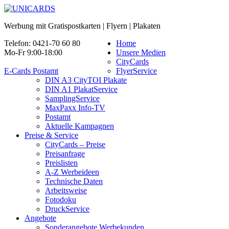
Werbung mit Gratispostkarten | Flyern | Plakaten
Telefon: 0421-70 60 80
Home
Mo-Fr 9:00-18:00
Unsere Medien
CityCards
E-Cards Postamt
FlyerService
DIN A3 CityTOI Plakate
DIN A1 PlakatService
SamplingService
MaxPaxx Info-TV
Postamt
Aktuelle Kampagnen
Preise & Service
CityCards – Preise
Preisanfrage
Preislisten
A-Z Werbeideen
Technische Daten
Arbeitsweise
Fotodoku
DruckService
Angebote
Sonderangebote Werbekunden