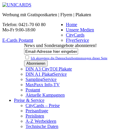
Werbung mit Gratispostkarten | Flyern | Plakaten
Telefon: 0421-70 60 80
Home
Mo-Fr 9:00-18:00
Unsere Medien
CityCards
E-Cards Postamt
FlyerService
News und Sonderangebote abonnieren!
Ich akzeptiere die Datenschutz­bestimmungen dieser Seite
DIN A3 CityTOI Plakate
DIN A1 PlakatService
SamplingService
MaxPaxx Info-TV
Postamt
Aktuelle Kampagnen
Preise & Service
CityCards – Preise
Preisanfrage
Preislisten
A-Z Werbeideen
Technische Daten