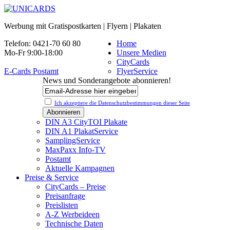
Werbung mit Gratispostkarten | Flyern | Plakaten
Telefon: 0421-70 60 80
Home
Mo-Fr 9:00-18:00
Unsere Medien
CityCards
E-Cards Postamt
FlyerService
News und Sonderangebote abonnieren!
Ich akzeptiere die Datenschutz­bestimmungen dieser Seite
DIN A3 CityTOI Plakate
DIN A1 PlakatService
SamplingService
MaxPaxx Info-TV
Postamt
Aktuelle Kampagnen
Preise & Service
CityCards – Preise
Preisanfrage
Preislisten
A-Z Werbeideen
Technische Daten