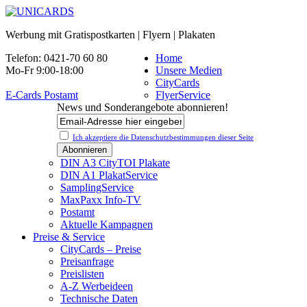
Werbung mit Gratispostkarten | Flyern | Plakaten
Telefon: 0421-70 60 80
Home
Mo-Fr 9:00-18:00
Unsere Medien
CityCards
E-Cards Postamt
FlyerService
News und Sonderangebote abonnieren!
Ich akzeptiere die Datenschutz­bestimmungen dieser Seite
DIN A3 CityTOI Plakate
DIN A1 PlakatService
SamplingService
MaxPaxx Info-TV
Postamt
Aktuelle Kampagnen
Preise & Service
CityCards – Preise
Preisanfrage
Preislisten
A-Z Werbeideen
Technische Daten